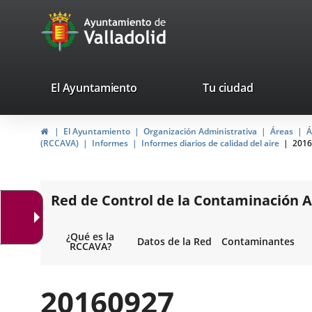
Portal
Jump to content
avaTop
Web
del
Ayuntamiento
valladolid.es
El Ayuntamiento
Tu ciudad
de
Home
El Ayuntamiento
Organización Administrativa
Áreas
Á
Valladolid
(RCCAVA)
Informes
Informes diarios de calidad del aire
2016
Red de Control de la Contaminación A
¿Qué es la
Datos de la Red
Contaminantes
RCCAVA?
20160927