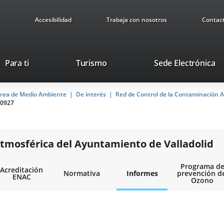
Accesibilidad
Trabaja con nosotros
Contac
This
Li
Para ti
Turismo
Sede Electrónica
link
to
will
ex
rea de Medio Ambiente
De interés
open
Red de Control de la Contaminación A
ap
0927
in
a
pop-
up
tmosférica del Ayuntamiento de Valladolid
window.
Programa d
Acreditación
Normativa
Informes
prevención d
ENAC
Ozono