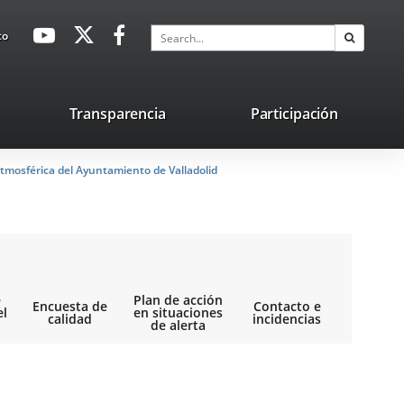
avaHeaderSocial
Link
Link
Link
Search
to
Search
to
to
to
external
external
external
application.
application.
application.
nk
Transparencia
Participación
ternal
tmosférica del Ayuntamiento de Valladolid
plication.
e
Plan de acción
Encuesta de
Contacto e
el
en situaciones
calidad
incidencias
de alerta