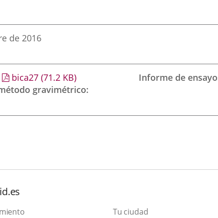
re de 2016
bica27
(71.2
KB
)
Informe de ensayo
 método gravimétrico
id.es
amiento
Tu ciudad