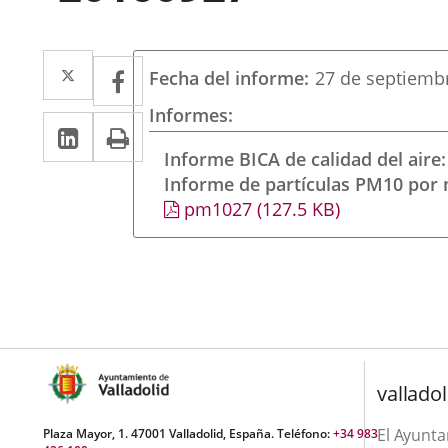
Twitter
Enlace
Facebook
Enlace
Fecha del informe
27 de septiemb
a
a
Informes
Linkedin
Enlace
Print
una
una
a
Informe BICA de calidad del aire
aplicación
aplicación
Informe de partículas PM10 por
una
externa.
externa.
pm1027
(127.5
KB
)
aplicación
externa.
valladol
El Ayunt
Plaza Mayor, 1. 47001 Valladolid, España. Teléfono:
+34 983