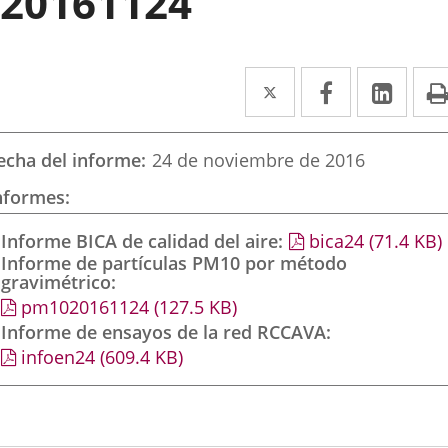
20161124
Twitter
Enlace
Facebook
Enlace
Link
Enla
a
a
a
una
una
una
echa del informe
24 de noviembre de 2016
aplicación
aplicación
aplic
nformes
externa.
externa.
exte
Informe BICA de calidad del aire
bica24
(71.4
KB
)
Informe de partículas PM10 por método
gravimétrico
pm1020161124
(127.5
KB
)
Informe de ensayos de la red RCCAVA
infoen24
(609.4
KB
)