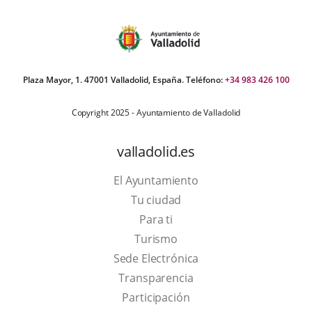
Plaza Mayor, 1. 47001 Valladolid, España. Teléfono:
+34 983 426 100
Copyright 2025 - Ayuntamiento de Valladolid
valladolid.es
El Ayuntamiento
Tu ciudad
Para ti
This
Turismo
link
Link
Sede Electrónica
will
to
Transparencia
open
external
Participación