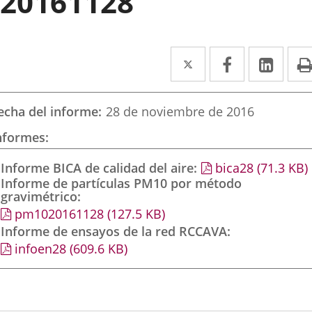
20161128
Twitter
Enlace
Facebook
Enlace
Link
Enla
a
a
a
una
una
una
echa del informe
28 de noviembre de 2016
aplicación
aplicación
aplic
nformes
externa.
externa.
exte
Informe BICA de calidad del aire
bica28
(71.3
KB
)
Informe de partículas PM10 por método
gravimétrico
pm1020161128
(127.5
KB
)
Informe de ensayos de la red RCCAVA
infoen28
(609.6
KB
)