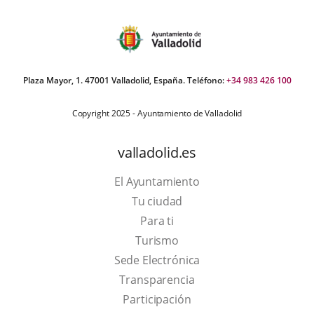
Plaza Mayor, 1. 47001 Valladolid, España. Teléfono:
+34 983 426 100
Copyright 2025 - Ayuntamiento de Valladolid
valladolid.es
El Ayuntamiento
Tu ciudad
Para ti
This
Turismo
link
Link
Sede Electrónica
will
to
Transparencia
open
external
Participación