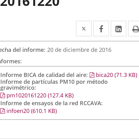
20161220
Twitter
Enlace
Facebook
Enlace
Link
Enla
a
a
a
una
una
una
echa del informe
20 de diciembre de 2016
aplicación
aplicación
aplic
nformes
externa.
externa.
exte
Informe BICA de calidad del aire
bica20
(71.3
KB
)
Informe de partículas PM10 por método
gravimétrico
pm1020161220
(127.4
KB
)
Informe de ensayos de la red RCCAVA
infoen20
(610.1
KB
)