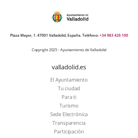
Plaza Mayor, 1. 47001 Valladolid, España. Teléfono:
+34 983 426 100
Copyright 2025 - Ayuntamiento de Valladolid
valladolid.es
El Ayuntamiento
Tu ciudad
Para ti
This
Turismo
link
Link
Sede Electrónica
will
to
Transparencia
open
external
Participación