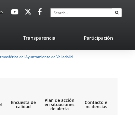
avaHeaderSocial
Link
Link
Link
Search
to
Search
to
to
to
external
external
external
application.
application.
application.
nk
Transparencia
Participación
ternal
tmosférica del Ayuntamiento de Valladolid
plication.
e
Plan de acción
Encuesta de
Contacto e
el
en situaciones
calidad
incidencias
de alerta