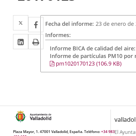
Twitter
Enlace
Facebook
Enlace
Fecha del informe
23 de enero de
a
a
Informes
Linkedin
Enlace
Print
una
una
a
Informe BICA de calidad del aire
aplicación
aplicación
Informe de partículas PM10 por
una
externa.
externa.
pm1020170123
(106.9
KB
)
aplicación
externa.
valladol
El Ayunt
Plaza Mayor, 1. 47001 Valladolid, España. Teléfono:
+34 983