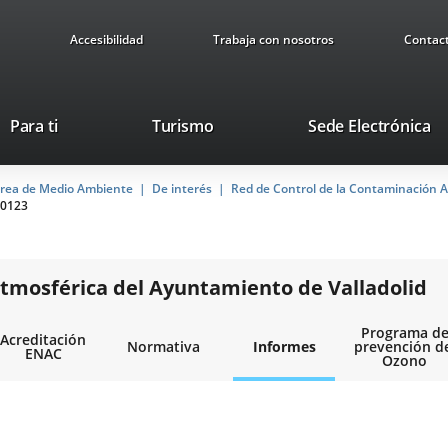
Accesibilidad
Trabaja con nosotros
Contac
This
Li
Para ti
Turismo
Sede Electrónica
link
to
will
ex
rea de Medio Ambiente
De interés
open
Red de Control de la Contaminación A
ap
0123
in
a
pop-
up
tmosférica del Ayuntamiento de Valladolid
window.
Programa d
Acreditación
Normativa
Informes
prevención d
ENAC
Ozono