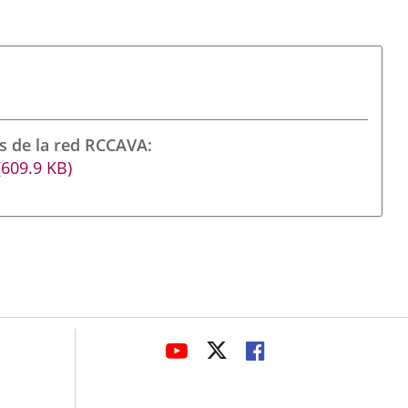
s de la red RCCAVA
(609.9
KB
)
avaHeaderSocial
LINK
LINK
LINK
TO
TO
TO
EXTERNAL
EXTERNAL
EXTERNAL