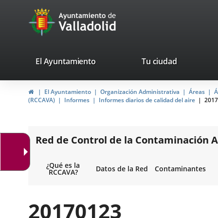
Portal
Jump to content
avaTop
Web
del
Ayuntamiento
valladolid.es
El Ayuntamiento
Tu ciudad
de
Home
El Ayuntamiento
Organización Administrativa
Áreas
Á
Valladolid
(RCCAVA)
Informes
Informes diarios de calidad del aire
2017
Red de Control de la Contaminación A
¿Qué es la
Datos de la Red
Contaminantes
RCCAVA?
20170123