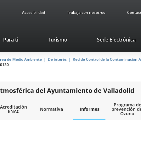
Accesibilidad
Trabaja con nosotros
Contac
This
Li
Para ti
Turismo
Sede Electrónica
link
to
will
ex
rea de Medio Ambiente
De interés
open
Red de Control de la Contaminación A
ap
0130
in
a
pop-
up
tmosférica del Ayuntamiento de Valladolid
window.
Programa d
Acreditación
Normativa
Informes
prevención d
ENAC
Ozono