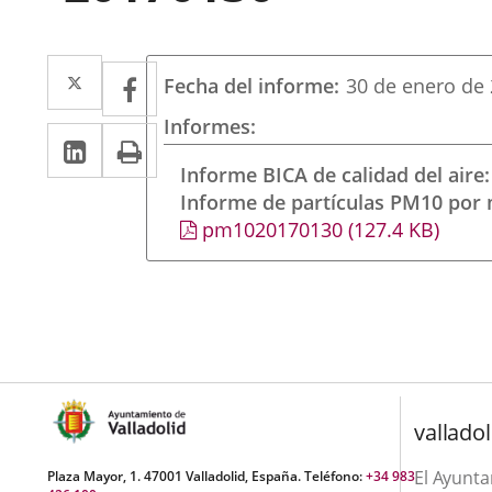
Twitter
Enlace
Facebook
Enlace
Fecha del informe
30 de enero de
a
a
Informes
Linkedin
Enlace
Print
una
una
a
Informe BICA de calidad del aire
aplicación
aplicación
Informe de partículas PM10 por
una
externa.
externa.
pm1020170130
(127.4
KB
)
aplicación
externa.
valladol
El Ayunt
Plaza Mayor, 1. 47001 Valladolid, España. Teléfono:
+34 983