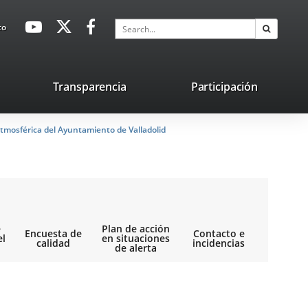
avaHeaderSocial
Link
Link
Link
Search
to
Search
to
to
to
external
external
external
application.
application.
application.
nk
Transparencia
Participación
ternal
tmosférica del Ayuntamiento de Valladolid
plication.
e
Plan de acción
Encuesta de
Contacto e
el
en situaciones
calidad
incidencias
de alerta