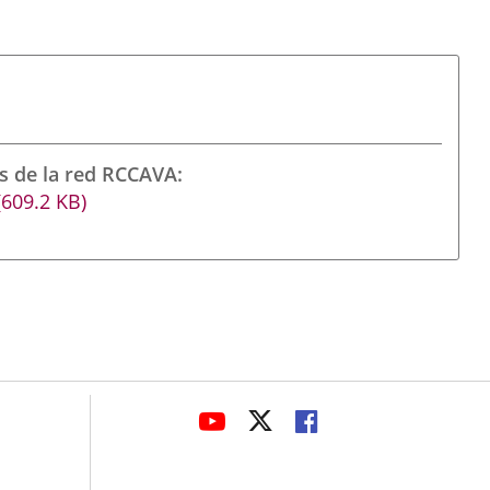
s de la red RCCAVA
(609.2
KB
)
avaHeaderSocial
LINK
LINK
LINK
TO
TO
TO
EXTERNAL
EXTERNAL
EXTERNAL