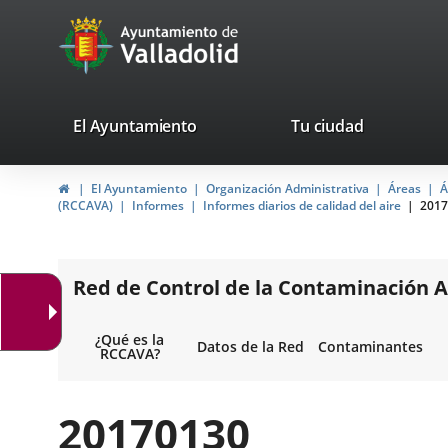
Portal
Jump to content
avaTop
Web
del
Ayuntamiento
valladolid.es
El Ayuntamiento
Tu ciudad
de
Home
El Ayuntamiento
Organización Administrativa
Áreas
Á
Valladolid
(RCCAVA)
Informes
Informes diarios de calidad del aire
2017
Red de Control de la Contaminación A
¿Qué es la
Datos de la Red
Contaminantes
RCCAVA?
20170130