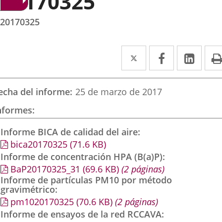
20170325
20170325
Twitter
Enlace
Facebook
Enlace
Link
Enla
a
a
a
una
una
una
echa del informe
25 de marzo de 2017
aplicación
aplicación
aplic
nformes
externa.
externa.
exte
Informe BICA de calidad del aire
bica20170325
(71.6
KB
)
Informe de concentración HPA (B(a)P)
BaP20170325_31
(69.6
KB
)
(2 páginas)
Informe de partículas PM10 por método
gravimétrico
pm1020170325
(70.6
KB
)
(2 páginas)
Informe de ensayos de la red RCCAVA