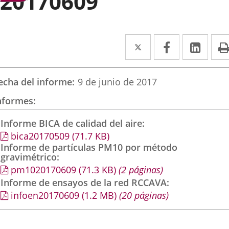
20170609
Twitter
Enlace
Facebook
Enlace
Link
Enla
a
a
a
una
una
una
echa del informe
9 de junio de 2017
aplicación
aplicación
aplic
nformes
externa.
externa.
exte
Informe BICA de calidad del aire
bica20170509
(71.7
KB
)
Informe de partículas PM10 por método
gravimétrico
pm1020170609
(71.3
KB
)
(2 páginas)
Informe de ensayos de la red RCCAVA
infoen20170609
(1.2
MB
)
(20 páginas)