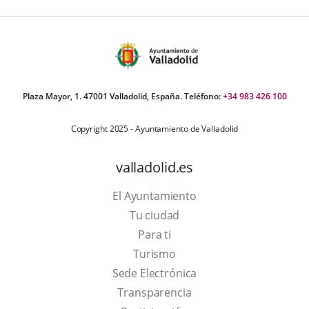
Plaza Mayor, 1. 47001 Valladolid, España. Teléfono:
+34 983 426 100
Copyright 2025 - Ayuntamiento de Valladolid
valladolid.es
El Ayuntamiento
Tu ciudad
Para ti
This
Turismo
link
Link
Sede Electrónica
will
to
Transparencia