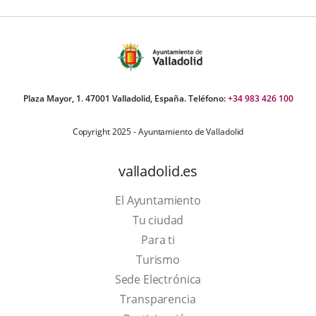
Plaza Mayor, 1. 47001 Valladolid, España. Teléfono:
+34 983 426 100
Copyright 2025 - Ayuntamiento de Valladolid
valladolid.es
El Ayuntamiento
Tu ciudad
Para ti
This
Turismo
link
Link
Sede Electrónica
will
to
Transparencia