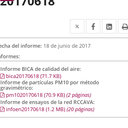
20170618
Twitter
Enlace
Facebook
Enlace
Link
Enla
a
a
a
una
una
una
echa del informe
18 de junio de 2017
aplicación
aplicación
aplic
nformes
externa.
externa.
exte
Informe BICA de calidad del aire
bica20170618
(71.7
KB
)
Informe de partículas PM10 por método
gravimétrico
pm1020170618
(70.9
KB
)
(2 páginas)
Informe de ensayos de la red RCCAVA
infoen20170618
(1.2
MB
)
(20 páginas)