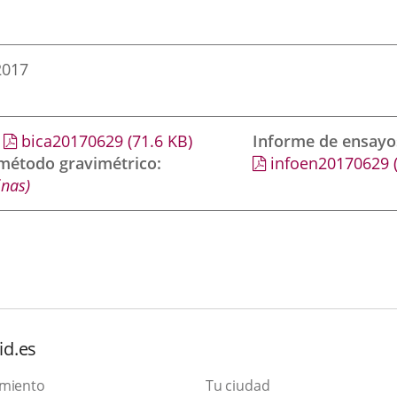
2017
bica20170629
(71.6
KB
)
Informe de ensayo
 método gravimétrico
infoen20170629
inas)
id.es
amiento
Tu ciudad