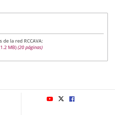
s de la red RCCAVA
(1.2
MB
)
(20 páginas)
avaHeaderSocial
LINK
LINK
LINK
TO
TO
TO
EXTERNAL
EXTERNAL
EXTERNAL