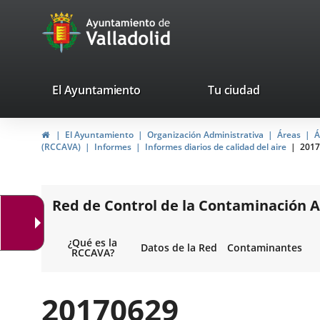
Portal
Jump to content
avaTop
Web
del
Ayuntamiento
valladolid.es
El Ayuntamiento
Tu ciudad
de
Home
El Ayuntamiento
Organización Administrativa
Áreas
Á
Valladolid
(RCCAVA)
Informes
Informes diarios de calidad del aire
2017
Red de Control de la Contaminación A
¿Qué es la
Datos de la Red
Contaminantes
RCCAVA?
20170629