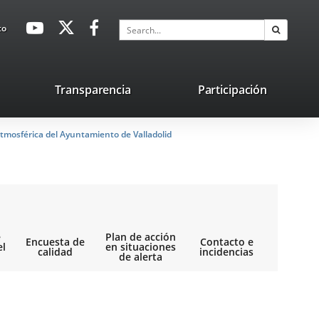
avaHeaderSocial
Link
Link
Link
Search
to
Search
to
to
to
external
external
external
application.
application.
application.
nk
Transparencia
Participación
ternal
tmosférica del Ayuntamiento de Valladolid
plication.
e
Plan de acción
Encuesta de
Contacto e
el
en situaciones
calidad
incidencias
de alerta