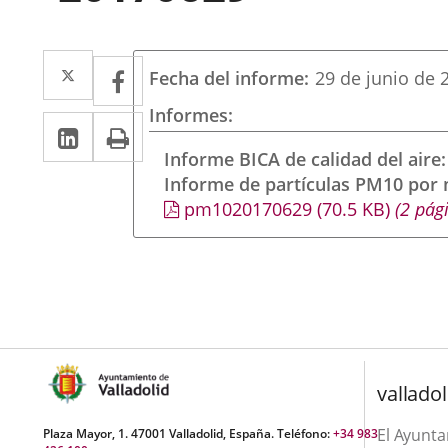
Twitter
Enlace
Facebook
Enlace
Fecha del informe
29 de junio de 
a
a
Informes
Linkedin
Enlace
Print
una
una
a
Informe BICA de calidad del aire
aplicación
aplicación
Informe de partículas PM10 por
una
externa.
externa.
pm1020170629
(70.5
KB
)
(2 pág
aplicación
externa.
valladol
El Ayunt
Plaza Mayor, 1. 47001 Valladolid, España. Teléfono:
+34 983