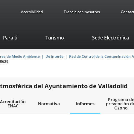
Accesibilidad
Trabaja con nosotros
Contac
This
Li
Para ti
Turismo
Sede Electrónica
link
to
will
ex
rea de Medio Ambiente
De interés
open
Red de Control de la Contaminación A
ap
0629
in
a
pop-
up
tmosférica del Ayuntamiento de Valladolid
window.
Programa d
Acreditación
Normativa
Informes
prevención d
ENAC
Ozono