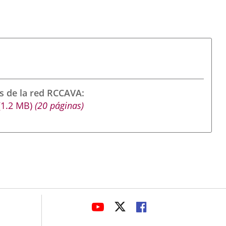
s de la red RCCAVA
(1.2
MB
)
(20 páginas)
avaHeaderSocial
LINK
LINK
LINK
TO
TO
TO