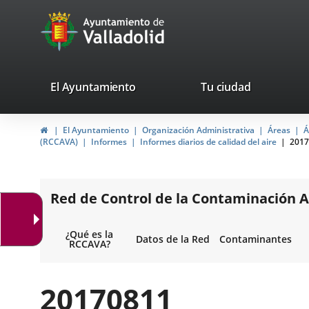
Portal
Jump to content
avaTop
Web
del
Ayuntamiento
valladolid.es
El Ayuntamiento
Tu ciudad
de
Home
El Ayuntamiento
Organización Administrativa
Áreas
Á
Valladolid
(RCCAVA)
Informes
Informes diarios de calidad del aire
2017
Red de Control de la Contaminación A
¿Qué es la
Datos de la Red
Contaminantes
RCCAVA?
20170811