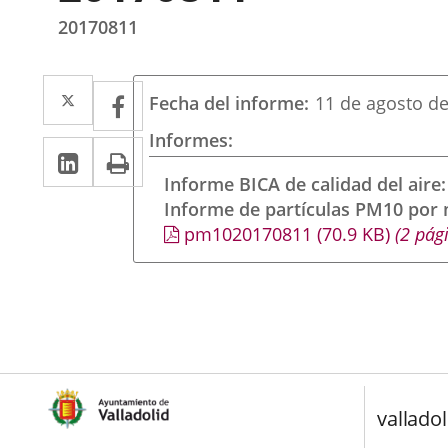
20170811
Twitter
Enlace
Facebook
Enlace
Fecha del informe
11 de agosto d
a
a
Informes
Linkedin
Enlace
Print
una
una
a
Informe BICA de calidad del aire
aplicación
aplicación
Informe de partículas PM10 por
una
externa.
externa.
pm1020170811
(70.9
KB
)
(2 pág
aplicación
externa.
valladol