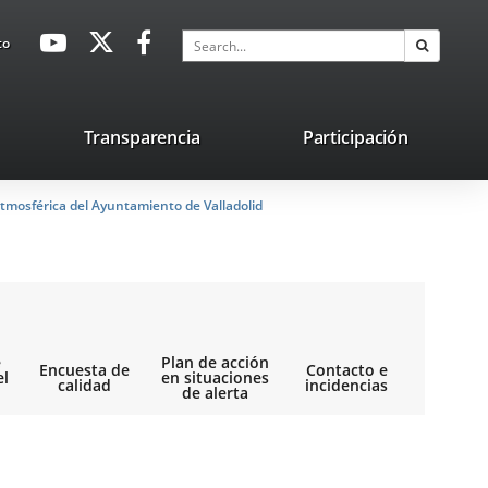
avaHeaderSocial
Link
Link
Link
Search
to
Search
to
to
to
external
external
external
application.
application.
application.
nk
Transparencia
Participación
ternal
tmosférica del Ayuntamiento de Valladolid
plication.
e
Plan de acción
Encuesta de
Contacto e
el
en situaciones
calidad
incidencias
de alerta