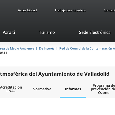
Accesibilidad
Trabaja con nosotros
Contac
This
Li
Para ti
Turismo
Sede Electrónica
link
to
will
ex
rea de Medio Ambiente
De interés
open
Red de Control de la Contaminación A
ap
0811
in
a
pop-
up
tmosférica del Ayuntamiento de Valladolid
window.
Programa d
Acreditación
Normativa
Informes
prevención d
ENAC
Ozono