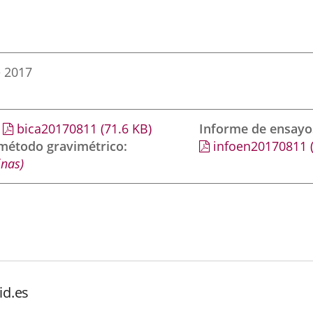
e 2017
bica20170811
(71.6
KB
)
Informe de ensayo
 método gravimétrico
infoen20170811
inas)
id.es