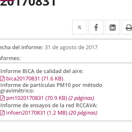
20170831
Twitter
Enlace
Facebook
Enlace
Link
Enla
a
a
a
una
una
una
echa del informe
31 de agosto de 2017
aplicación
aplicación
aplic
nformes
externa.
externa.
exte
Informe BICA de calidad del aire
bica20170831
(71.6
KB
)
Informe de partículas PM10 por método
gravimétrico
pm1020170831
(70.9
KB
)
(2 páginas)
Informe de ensayos de la red RCCAVA
infoen20170831
(1.2
MB
)
(20 páginas)