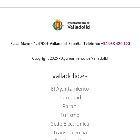
Plaza Mayor, 1. 47001 Valladolid, España. Teléfono:
+34 983 426 100
Copyright 2025 - Ayuntamiento de Valladolid
valladolid.es
El Ayuntamiento
Tu ciudad
Para ti
This
Turismo
link
Link
Sede Electrónica
will
to
Transparencia