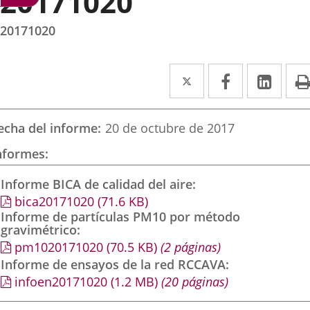
20171020
20171020
Twitter
Enlace
Facebook
Enlace
Link
Enla
a
a
a
una
una
una
echa del informe
20 de octubre de 2017
aplicación
aplicación
aplic
nformes
externa.
externa.
exte
Informe BICA de calidad del aire
bica20171020
(71.6
KB
)
Informe de partículas PM10 por método
gravimétrico
pm1020171020
(70.5
KB
)
(2 páginas)
Informe de ensayos de la red RCCAVA
infoen20171020
(1.2
MB
)
(20 páginas)