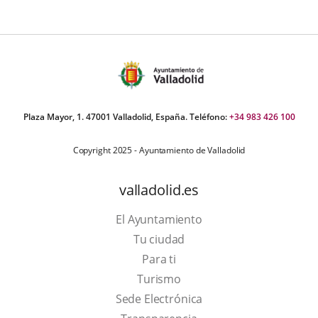
Plaza Mayor, 1. 47001 Valladolid, España. Teléfono:
+34 983 426 100
Copyright 2025 - Ayuntamiento de Valladolid
valladolid.es
El Ayuntamiento
Tu ciudad
Para ti
This
Turismo
link
Link
Sede Electrónica
will
to