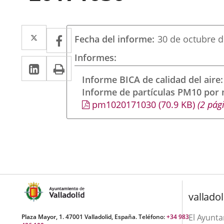
Twitter
Enlace
Facebook
Enlace
Fecha del informe
30 de octubre 
a
a
Informes
Linkedin
Enlace
Print
una
una
a
Informe BICA de calidad del aire
aplicación
aplicación
Informe de partículas PM10 por
una
externa.
externa.
pm1020171030
(70.9
KB
)
(2 pág
aplicación
externa.
valladol
El Ayunt
Plaza Mayor, 1. 47001 Valladolid, España. Teléfono:
+34 983