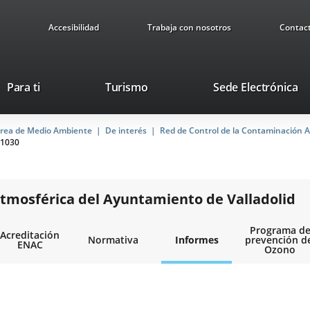
Accesibilidad
Trabaja con nosotros
Contac
This
Li
Para ti
Turismo
Sede Electrónica
link
to
will
ex
rea de Medio Ambiente
De interés
open
Red de Control de la Contaminación A
ap
1030
in
a
pop-
up
tmosférica del Ayuntamiento de Valladolid
window.
Programa d
Acreditación
Normativa
Informes
prevención d
ENAC
Ozono