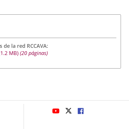
s de la red RCCAVA
(1.2
MB
)
(20 páginas)
avaHeaderSocial
LINK
LINK
LINK
TO
TO
TO
EXTERNAL
EXTERNAL
EXTERNAL