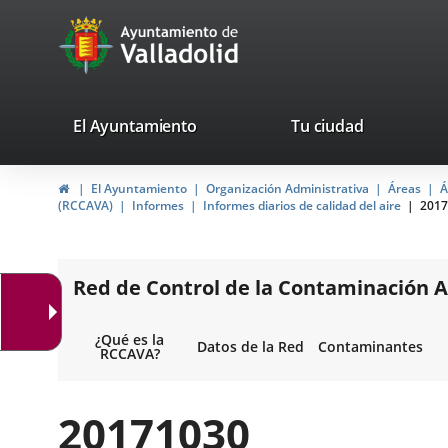
Portal
Jump to content
avaTop
Web
del
Ayuntamiento
valladolid.es
El Ayuntamiento
Tu ciudad
de
Home
El Ayuntamiento
Organización Administrativa
Áreas
Á
Valladolid
(RCCAVA)
Informes
Informes diarios de calidad del aire
2017
Red de Control de la Contaminación A
¿Qué es la
Datos de la Red
Contaminantes
RCCAVA?
20171030