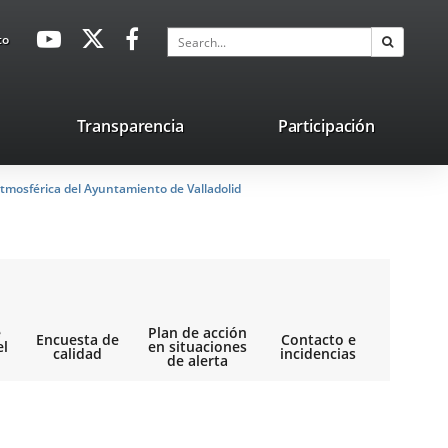
avaHeaderSocial
Link
Link
Link
Search
to
Search
to
to
to
external
external
external
application.
application.
application.
nk
Transparencia
Participación
ternal
tmosférica del Ayuntamiento de Valladolid
plication.
e
Plan de acción
Encuesta de
Contacto e
el
en situaciones
calidad
incidencias
de alerta