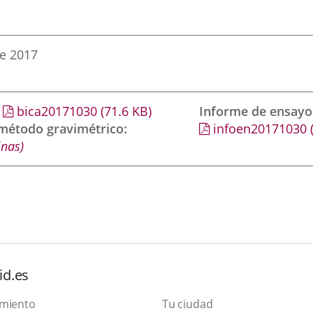
de 2017
bica20171030
(71.6
KB
)
Informe de ensayo
 método gravimétrico
infoen20171030
inas)
id.es
amiento
Tu ciudad