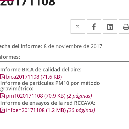
20171108
Twitter
Enlace
Facebook
Enlace
Link
Enla
a
a
a
una
una
una
echa del informe
8 de noviembre de 2017
aplicación
aplicación
aplic
nformes
externa.
externa.
exte
Informe BICA de calidad del aire
bica20171108
(71.6
KB
)
Informe de partículas PM10 por método
gravimétrico
pm1020171108
(70.9
KB
)
(2 páginas)
Informe de ensayos de la red RCCAVA
infoen20171108
(1.2
MB
)
(20 páginas)