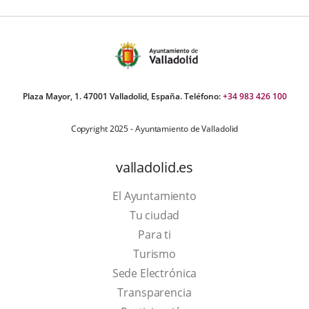
Plaza Mayor, 1. 47001 Valladolid, España. Teléfono:
+34 983 426 100
Copyright 2025 - Ayuntamiento de Valladolid
valladolid.es
El Ayuntamiento
Tu ciudad
Para ti
This
Turismo
link
Link
Sede Electrónica
will
to
Transparencia