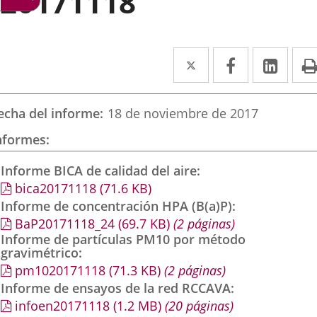
20171118
Twitter
Enlace
Facebook
Enlace
Link
Enla
a
a
a
una
una
una
echa del informe
18 de noviembre de 2017
aplicación
aplicación
aplic
nformes
externa.
externa.
exte
Informe BICA de calidad del aire
bica20171118
(71.6
KB
)
Informe de concentración HPA (B(a)P)
BaP20171118_24
(69.7
KB
)
(2 páginas)
Informe de partículas PM10 por método
gravimétrico
pm1020171118
(71.3
KB
)
(2 páginas)
Informe de ensayos de la red RCCAVA
infoen20171118
(1.2
MB
)
(20 páginas)