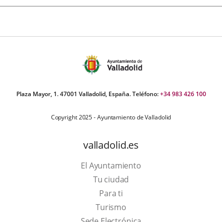
Plaza Mayor, 1. 47001 Valladolid, España. Teléfono:
+34 983 426 100
Copyright 2025 - Ayuntamiento de Valladolid
valladolid.es
El Ayuntamiento
Tu ciudad
Para ti
This
Turismo
link
Link
Sede Electrónica