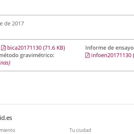
e de 2017
bica20171130
(71.6
KB
)
Informe de ensayo
 método gravimétrico
infoen20171130
inas)
id.es
amiento
Tu ciudad