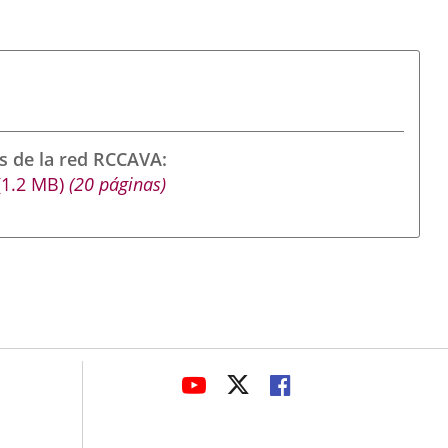
s de la red RCCAVA
(1.2
MB
)
(20 páginas)
avaHeaderSocial
LINK
LINK
LINK
TO
TO
TO
EXTERNAL
EXTERNAL
EXTERNAL