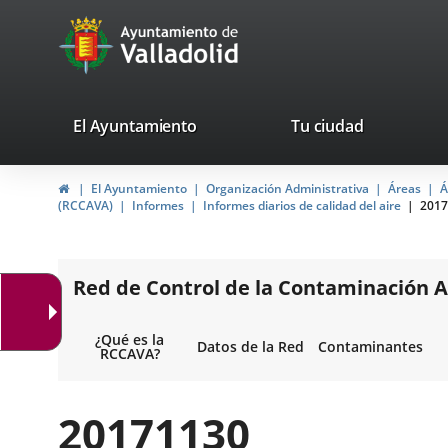
Portal
Jump to content
avaTop
Web
del
Ayuntamiento
valladolid.es
El Ayuntamiento
Tu ciudad
de
Home
El Ayuntamiento
Organización Administrativa
Áreas
Á
Valladolid
(RCCAVA)
Informes
Informes diarios de calidad del aire
2017
Red de Control de la Contaminación A
¿Qué es la
Datos de la Red
Contaminantes
RCCAVA?
20171130