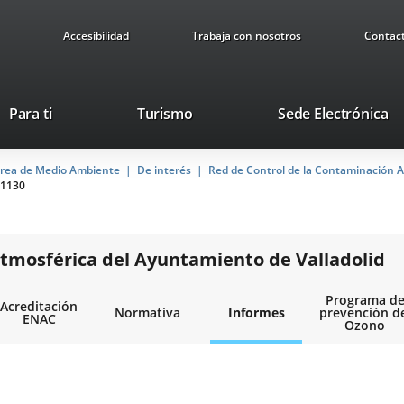
Accesibilidad
Trabaja con nosotros
Contac
This
Li
Para ti
Turismo
Sede Electrónica
link
to
will
ex
rea de Medio Ambiente
De interés
open
Red de Control de la Contaminación A
ap
1130
in
a
pop-
up
tmosférica del Ayuntamiento de Valladolid
window.
Programa d
Acreditación
Normativa
Informes
prevención d
ENAC
Ozono