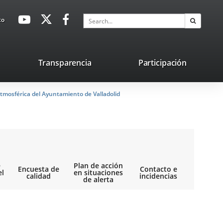
avaHeaderSocial
Link
Link
Link
Search
to
Search
to
to
to
external
external
external
application.
application.
application.
nk
Transparencia
Participación
ternal
tmosférica del Ayuntamiento de Valladolid
plication.
e
Plan de acción
Encuesta de
Contacto e
el
en situaciones
calidad
incidencias
de alerta