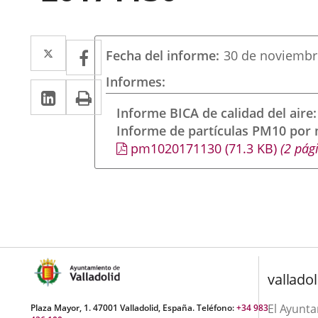
Twitter
Enlace
Facebook
Enlace
Fecha del informe
30 de noviembr
a
a
Informes
Linkedin
Enlace
Print
una
una
a
Informe BICA de calidad del aire
aplicación
aplicación
Informe de partículas PM10 por
una
externa.
externa.
pm1020171130
(71.3
KB
)
(2 pág
aplicación
externa.
valladol
El Ayunt
Plaza Mayor, 1. 47001 Valladolid, España. Teléfono:
+34 983