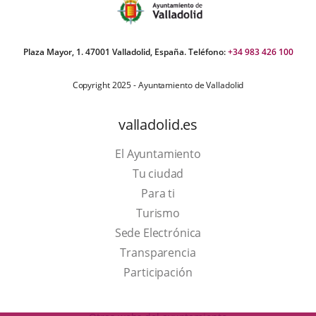
Plaza Mayor, 1. 47001 Valladolid, España. Teléfono:
+34 983 426 100
Copyright 2025 - Ayuntamiento de Valladolid
valladolid.es
El Ayuntamiento
Tu ciudad
Para ti
This
Turismo
link
Link
Sede Electrónica
will
to
Transparencia
open
external
Participación
in
application.
a