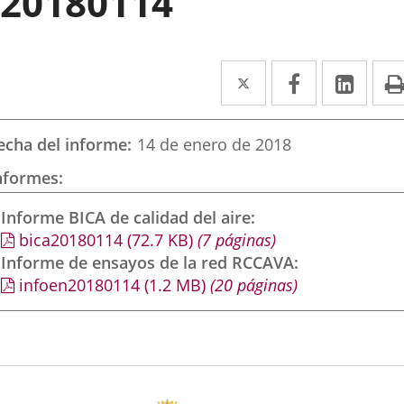
20180114
Twitter
Enlace
Facebook
Enlace
Link
Enla
a
a
a
una
una
una
echa del informe
14 de enero de 2018
aplicación
aplicación
aplic
nformes
externa.
externa.
exte
Informe BICA de calidad del aire
bica20180114
(72.7
KB
)
(7 páginas)
Informe de ensayos de la red RCCAVA
infoen20180114
(1.2
MB
)
(20 páginas)