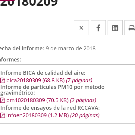
20180209
Twitter
Enlace
Facebook
Enlace
Link
Enla
a
a
a
una
una
una
echa del informe
9 de marzo de 2018
aplicación
aplicación
aplic
nformes
externa.
externa.
exte
Informe BICA de calidad del aire
bica20180309
(68.8
KB
)
(7 páginas)
Informe de partículas PM10 por método
gravimétrico
pm1020180309
(70.5
KB
)
(2 páginas)
Informe de ensayos de la red RCCAVA
infoen20180309
(1.2
MB
)
(20 páginas)