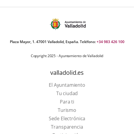
Plaza Mayor, 1. 47001 Valladolid, España. Teléfono:
+34 983 426 100
Copyright 2025 - Ayuntamiento de Valladolid
valladolid.es
El Ayuntamiento
Tu ciudad
Para ti
This
Turismo
link
Link
Sede Electrónica
will
to
Transparencia