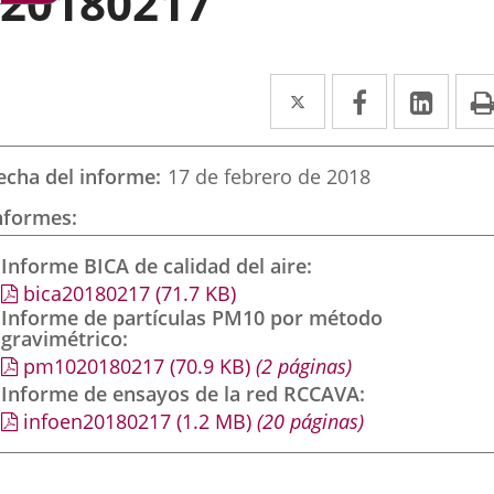
20180217
Twitter
Enlace
Facebook
Enlace
Link
Enla
a
a
a
una
una
una
echa del informe
17 de febrero de 2018
aplicación
aplicación
aplic
nformes
externa.
externa.
exte
Informe BICA de calidad del aire
bica20180217
(71.7
KB
)
Informe de partículas PM10 por método
gravimétrico
pm1020180217
(70.9
KB
)
(2 páginas)
Informe de ensayos de la red RCCAVA
infoen20180217
(1.2
MB
)
(20 páginas)