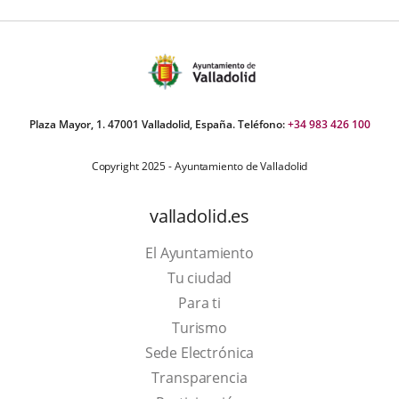
Plaza Mayor, 1. 47001 Valladolid, España. Teléfono:
+34 983 426 100
Copyright 2025 - Ayuntamiento de Valladolid
valladolid.es
El Ayuntamiento
Tu ciudad
Para ti
This
Turismo
link
Link
Sede Electrónica
will
to
Transparencia