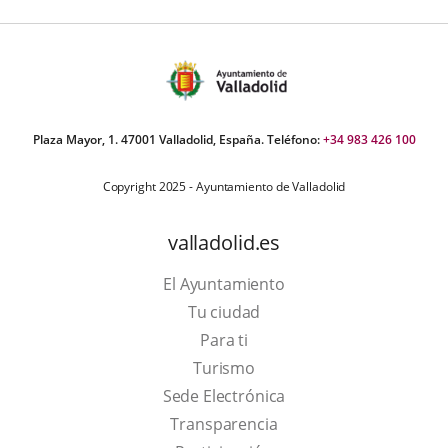
Plaza Mayor, 1. 47001 Valladolid, España. Teléfono:
+34 983 426 100
Copyright 2025 - Ayuntamiento de Valladolid
valladolid.es
El Ayuntamiento
Tu ciudad
Para ti
This
Turismo
link
Link
Sede Electrónica
will
to
Transparencia