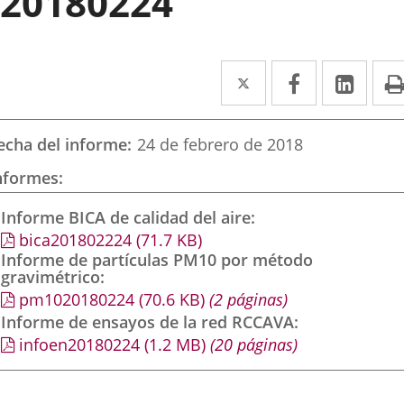
20180224
Twitter
Enlace
Facebook
Enlace
Link
Enla
a
a
a
una
una
una
echa del informe
24 de febrero de 2018
aplicación
aplicación
aplic
nformes
externa.
externa.
exte
Informe BICA de calidad del aire
bica201802224
(71.7
KB
)
Informe de partículas PM10 por método
gravimétrico
pm1020180224
(70.6
KB
)
(2 páginas)
Informe de ensayos de la red RCCAVA
infoen20180224
(1.2
MB
)
(20 páginas)