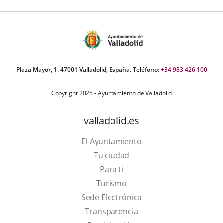
Plaza Mayor, 1. 47001 Valladolid, España. Teléfono:
+34 983 426 100
Copyright 2025 - Ayuntamiento de Valladolid
valladolid.es
El Ayuntamiento
Tu ciudad
Para ti
This
Turismo
link
Link
Sede Electrónica
will
to
Transparencia