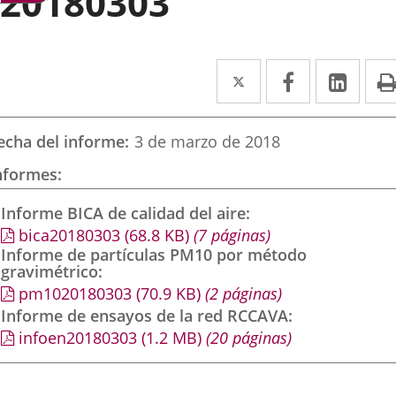
20180303
Twitter
Enlace
Facebook
Enlace
Link
Enla
a
a
a
una
una
una
echa del informe
3 de marzo de 2018
aplicación
aplicación
aplic
nformes
externa.
externa.
exte
Informe BICA de calidad del aire
bica20180303
(68.8
KB
)
(7 páginas)
Informe de partículas PM10 por método
gravimétrico
pm1020180303
(70.9
KB
)
(2 páginas)
Informe de ensayos de la red RCCAVA
infoen20180303
(1.2
MB
)
(20 páginas)