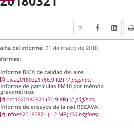
20180321
Twitter
Enlace
Facebook
Enlace
Link
Enla
a
a
a
una
una
una
echa del informe
21 de marzo de 2018
aplicación
aplicación
aplic
nformes
externa.
externa.
exte
Informe BICA de calidad del aire
bica20180321
(68.9
KB
)
(7 páginas)
Informe de partículas PM10 por método
gravimétrico
pm1020180321
(70.9
KB
)
(2 páginas)
Informe de ensayos de la red RCCAVA
infoen20180321
(1.2
MB
)
(20 páginas)