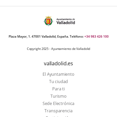
Plaza Mayor, 1. 47001 Valladolid, España. Teléfono:
+34 983 426 100
Copyright 2025 - Ayuntamiento de Valladolid
valladolid.es
El Ayuntamiento
Tu ciudad
Para ti
This
Turismo
link
Link
Sede Electrónica
will
to
Transparencia