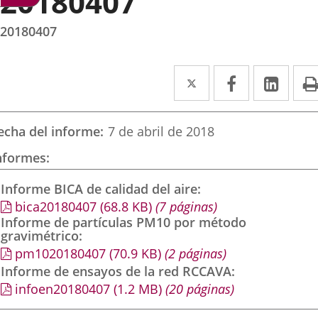
20180407
20180407
Twitter
Enlace
Facebook
Enlace
Link
Enla
a
a
a
una
una
una
echa del informe
7 de abril de 2018
aplicación
aplicación
aplic
nformes
externa.
externa.
exte
Informe BICA de calidad del aire
bica20180407
(68.8
KB
)
(7 páginas)
Informe de partículas PM10 por método
gravimétrico
pm1020180407
(70.9
KB
)
(2 páginas)
Informe de ensayos de la red RCCAVA
infoen20180407
(1.2
MB
)
(20 páginas)