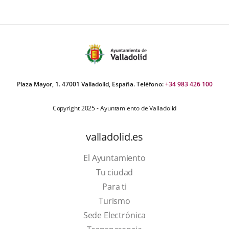
Plaza Mayor, 1. 47001 Valladolid, España. Teléfono:
+34 983 426 100
Copyright 2025 - Ayuntamiento de Valladolid
valladolid.es
El Ayuntamiento
Tu ciudad
Para ti
This
Turismo
link
Link
Sede Electrónica
will
to