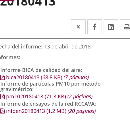
20180413
Twitter
Enlace
Facebook
Enlace
Link
Enla
a
a
a
una
una
una
echa del informe
13 de abril de 2018
aplicación
aplicación
aplic
nformes
externa.
externa.
exte
Informe BICA de calidad del aire
bica20180413
(68.8
KB
)
(7 páginas)
Informe de partículas PM10 por método
gravimétrico
pm1020180413
(71.3
KB
)
(2 páginas)
Informe de ensayos de la red RCCAVA
infoen20180413
(1.2
MB
)
(20 páginas)