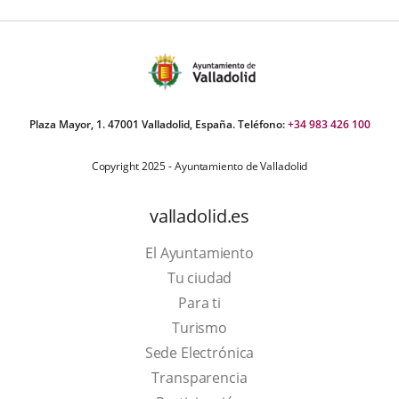
Plaza Mayor, 1. 47001 Valladolid, España. Teléfono:
+34 983 426 100
Copyright 2025 - Ayuntamiento de Valladolid
valladolid.es
El Ayuntamiento
Tu ciudad
Para ti
This
Turismo
link
Link
Sede Electrónica
will
to
Transparencia