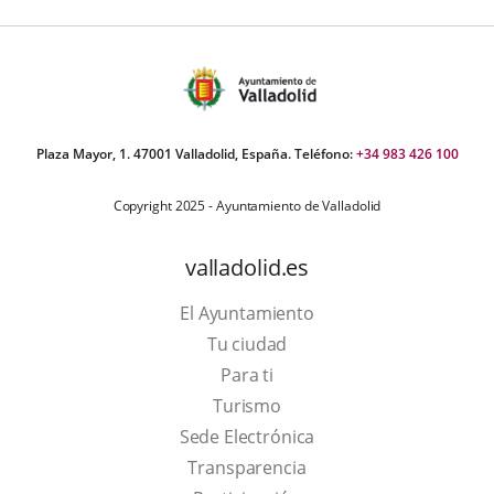
Plaza Mayor, 1. 47001 Valladolid, España. Teléfono:
+34 983 426 100
Copyright 2025 - Ayuntamiento de Valladolid
valladolid.es
El Ayuntamiento
Tu ciudad
Para ti
This
Turismo
link
Link
Sede Electrónica
will
to
Transparencia