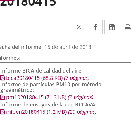
20180415
Twitter
Enlace
Facebook
Enlace
Link
Enla
a
a
a
una
una
una
echa del informe
15 de abril de 2018
aplicación
aplicación
aplic
nformes
externa.
externa.
exte
Informe BICA de calidad del aire
bica20180415
(68.8
KB
)
(7 páginas)
Informe de partículas PM10 por método
gravimétrico
pm1020180415
(71.3
KB
)
(2 páginas)
Informe de ensayos de la red RCCAVA
infoen20180415
(1.2
MB
)
(20 páginas)