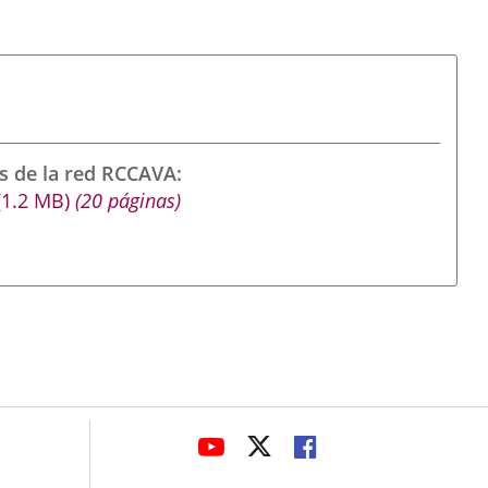
s de la red RCCAVA
(1.2
MB
)
(20 páginas)
avaHeaderSocial
LINK
LINK
LINK
TO
TO
TO