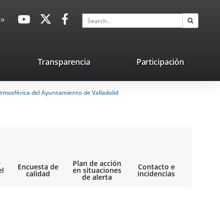
avaHeaderSocial
Link
Link
Link
Search
to
Search
to
to
to
external
external
external
application.
application.
application.
nk
Transparencia
Participación
ternal
tmosférica del Ayuntamiento de Valladolid
plication.
e
Plan de acción
Encuesta de
Contacto e
el
en situaciones
calidad
incidencias
de alerta