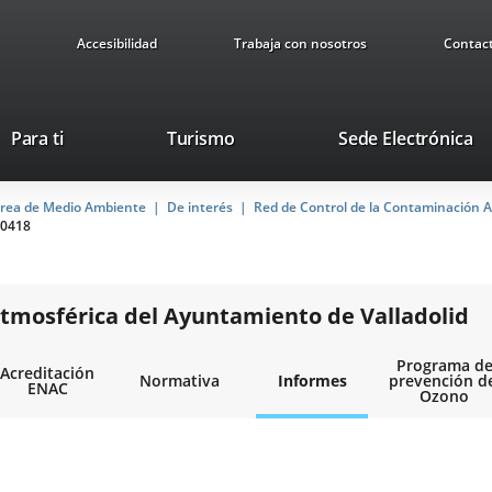
Accesibilidad
Trabaja con nosotros
Contac
This
Li
Para ti
Turismo
Sede Electrónica
link
to
will
ex
rea de Medio Ambiente
De interés
open
Red de Control de la Contaminación A
ap
0418
in
a
pop-
up
tmosférica del Ayuntamiento de Valladolid
window.
Programa d
Acreditación
Normativa
Informes
prevención d
ENAC
Ozono