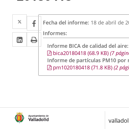
Twitter
Enlace
Facebook
Enlace
Fecha del informe
18 de abril de 
a
a
Informes
Linkedin
Enlace
Print
una
una
a
Informe BICA de calidad del aire
aplicación
aplicación
bica20180418
(68.9
KB
)
(7 págin
una
externa.
externa.
Informe de partículas PM10 por
aplicación
pm1020180418
(71.8
KB
)
(2 pág
externa.
valladol