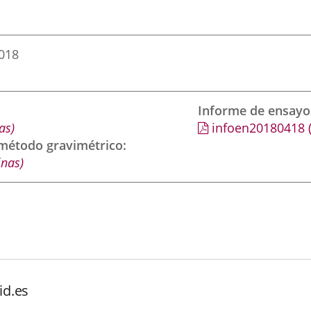
2018
Informe de ensayo
as)
infoen20180418
 método gravimétrico
inas)
id.es