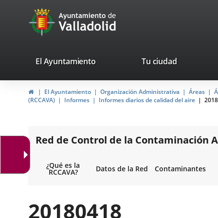
Portal
Jump to content
avaTop
Web
del
Ayuntamiento
valladolid.es
El Ayuntamiento
Tu ciudad
de
Home
El Ayuntamiento
Organización Administrativa
Áreas
Á
Valladolid
(RCCAVA)
Informes
Informes diarios de calidad del aire
2018
Red de Control de la Contaminación A
¿Qué es la
Datos de la Red
Contaminantes
RCCAVA?
20180418