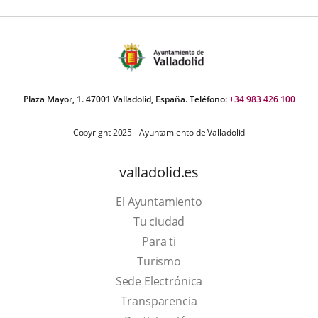
Plaza Mayor, 1. 47001 Valladolid, España. Teléfono:
+34 983 426 100
Copyright 2025 - Ayuntamiento de Valladolid
valladolid.es
El Ayuntamiento
Tu ciudad
Para ti
This
Turismo
link
Link
Sede Electrónica
will
to
Transparencia