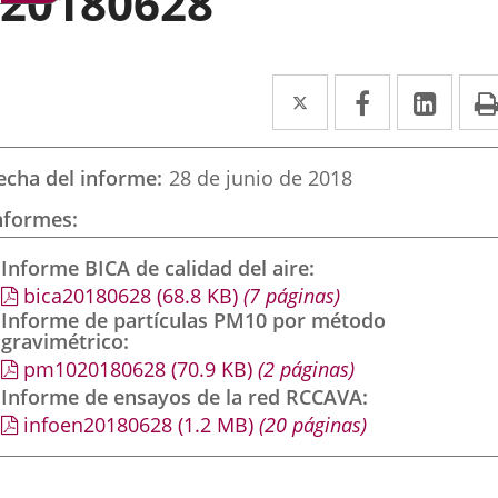
20180628
Twitter
Enlace
Facebook
Enlace
Link
Enla
a
a
a
una
una
una
echa del informe
28 de junio de 2018
aplicación
aplicación
aplic
nformes
externa.
externa.
exte
Informe BICA de calidad del aire
bica20180628
(68.8
KB
)
(7 páginas)
Informe de partículas PM10 por método
gravimétrico
pm1020180628
(70.9
KB
)
(2 páginas)
Informe de ensayos de la red RCCAVA
infoen20180628
(1.2
MB
)
(20 páginas)