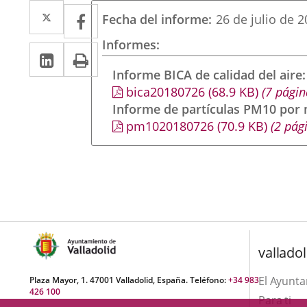
Twitter
Enlace
Facebook
Enlace
Fecha del informe
26 de julio de 
a
a
Informes
Linkedin
Enlace
Print
una
una
a
Informe BICA de calidad del aire
aplicación
aplicación
bica20180726
(68.9
KB
)
(7 págin
una
externa.
externa.
Informe de partículas PM10 por
aplicación
pm1020180726
(70.9
KB
)
(2 pág
externa.
valladol
El Ayunt
Plaza Mayor, 1. 47001 Valladolid, España. Teléfono:
+34 983
426 100
Para ti