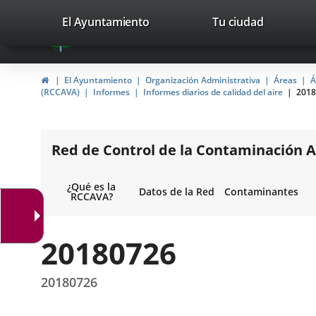
Portal
Jump to content
valladolid.es
El Ayuntamiento
Tu ciudad
avaTop
Web
del
Home
El Ayuntamiento
Organización Administrativa
Áreas
Á
Ayuntamiento
(RCCAVA)
Informes
Informes diarios de calidad del aire
2018
de
Valladolid
Red de Control de la Contaminación A
¿Qué es la
Datos de la Red
Contaminantes
RCCAVA?
20180726
20180726