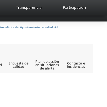
nk
Transparencia
Participación
avaHeaderSocial
Link
Link
Link
Search
to
Search
to
to
to
ernal
external
external
external
lication.
application.
application.
application.
tmosférica del Ayuntamiento de Valladolid
e
Plan de acción
Encuesta de
Contacto e
el
en situaciones
calidad
incidencias
de alerta