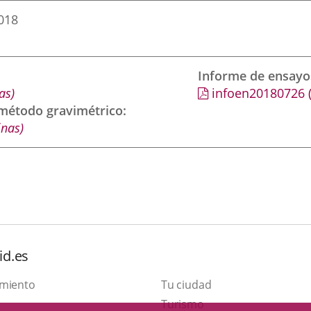
2018
Informe de ensayo
as)
infoen20180726
 método gravimétrico
inas)
id.es
amiento
Tu ciudad
This
Turismo