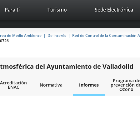
This
Li
Para ti
Turismo
Sede Electrónica
Accesibilidad
Trabaja con nosotros
Contac
link
to
will
ext
open
app
rea de Medio Ambiente
De interés
Red de Control de la Contaminación A
in
0726
a
pop-
up
window.
tmosférica del Ayuntamiento de Valladolid
Programa d
Acreditación
Normativa
Informes
prevención d
ENAC
Ozono