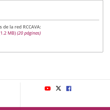
s de la red RCCAVA
(1.2
MB
)
(20 páginas)
avaHeaderSocial
LINK
LINK
LINK
TO
TO
TO
EXTERNAL
EXTERNAL
EXTERNAL
APPLICATION.
APPLICATION.
APPLICATION.