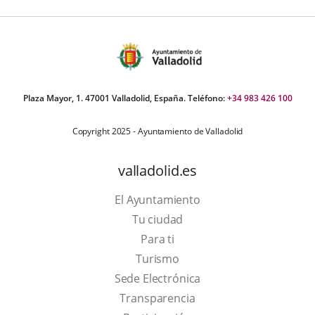
Plaza Mayor, 1. 47001 Valladolid, España. Teléfono:
+34 983 426 100
Copyright 2025 - Ayuntamiento de Valladolid
valladolid.es
El Ayuntamiento
Tu ciudad
Para ti
This
Turismo
link
Link
Sede Electrónica
will
to
Transparencia