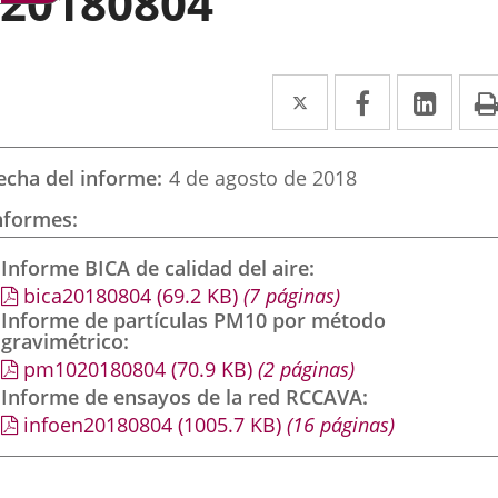
20180804
Twitter
Enlace
Facebook
Enlace
Link
Enla
a
a
a
una
una
una
echa del informe
4 de agosto de 2018
aplicación
aplicación
aplic
nformes
externa.
externa.
exte
Informe BICA de calidad del aire
bica20180804
(69.2
KB
)
(7 páginas)
Informe de partículas PM10 por método
gravimétrico
pm1020180804
(70.9
KB
)
(2 páginas)
Informe de ensayos de la red RCCAVA
infoen20180804
(1005.7
KB
)
(16 páginas)