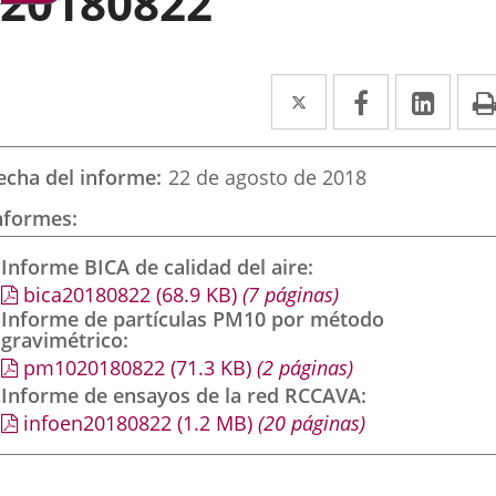
20180822
Twitter
Enlace
Facebook
Enlace
Link
Enla
a
a
a
una
una
una
echa del informe
22 de agosto de 2018
aplicación
aplicación
aplic
nformes
externa.
externa.
exte
Informe BICA de calidad del aire
bica20180822
(68.9
KB
)
(7 páginas)
Informe de partículas PM10 por método
gravimétrico
pm1020180822
(71.3
KB
)
(2 páginas)
Informe de ensayos de la red RCCAVA
infoen20180822
(1.2
MB
)
(20 páginas)