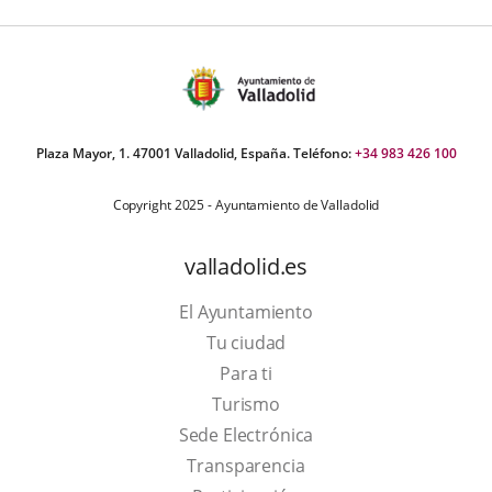
Plaza Mayor, 1. 47001 Valladolid, España. Teléfono:
+34 983 426 100
Copyright 2025 - Ayuntamiento de Valladolid
valladolid.es
El Ayuntamiento
Tu ciudad
Para ti
This
Turismo
link
Link
Sede Electrónica
will
to
Transparencia