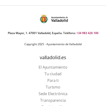
Plaza Mayor, 1. 47001 Valladolid, España. Teléfono:
+34 983 426 100
Copyright 2025 - Ayuntamiento de Valladolid
valladolid.es
El Ayuntamiento
Tu ciudad
Para ti
This
Turismo
link
Link
Sede Electrónica
will
to
Transparencia