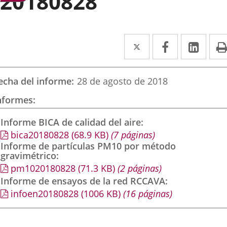
20180828
Twitter
Enlace
Facebook
Enlace
Link
Enla
a
a
a
una
una
una
echa del informe
28 de agosto de 2018
aplicación
aplicación
aplic
nformes
externa.
externa.
exte
Informe BICA de calidad del aire
bica20180828
(68.9
KB
)
(7 páginas)
Informe de partículas PM10 por método
gravimétrico
pm1020180828
(71.3
KB
)
(2 páginas)
Informe de ensayos de la red RCCAVA
infoen20180828
(1006
KB
)
(16 páginas)