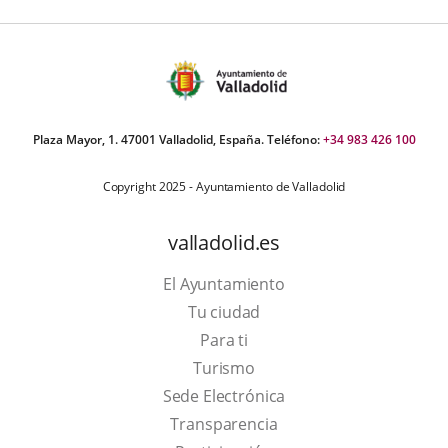
Plaza Mayor, 1. 47001 Valladolid, España. Teléfono:
+34 983 426 100
Copyright 2025 - Ayuntamiento de Valladolid
valladolid.es
El Ayuntamiento
Tu ciudad
Para ti
This
Turismo
link
Link
Sede Electrónica
will
to
Transparencia