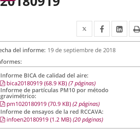
20180919
Twitter
Enlace
Facebook
Enlace
Link
Enla
a
a
a
una
una
una
echa del informe
19 de septiembre de 2018
aplicación
aplicación
aplic
nformes
externa.
externa.
exte
Informe BICA de calidad del aire
bica20180919
(68.9
KB
)
(7 páginas)
Informe de partículas PM10 por método
gravimétrico
pm1020180919
(70.9
KB
)
(2 páginas)
Informe de ensayos de la red RCCAVA
infoen20180919
(1.2
MB
)
(20 páginas)