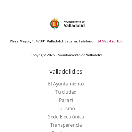
Plaza Mayor, 1. 47001 Valladolid, España. Teléfono:
+34 983 426 100
Copyright 2025 - Ayuntamiento de Valladolid
valladolid.es
El Ayuntamiento
Tu ciudad
Para ti
This
Turismo
link
Link
Sede Electrónica
will
to
Transparencia