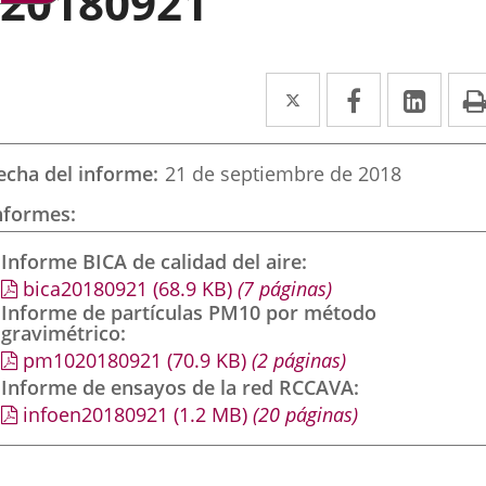
20180921
Twitter
Enlace
Facebook
Enlace
Link
Enla
a
a
a
una
una
una
echa del informe
21 de septiembre de 2018
aplicación
aplicación
aplic
nformes
externa.
externa.
exte
Informe BICA de calidad del aire
bica20180921
(68.9
KB
)
(7 páginas)
Informe de partículas PM10 por método
gravimétrico
pm1020180921
(70.9
KB
)
(2 páginas)
Informe de ensayos de la red RCCAVA
infoen20180921
(1.2
MB
)
(20 páginas)