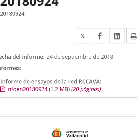
20180924
20180924
Twitter
Enlace
Facebook
Enlace
Link
Enla
a
a
a
una
una
una
echa del informe
24 de septiembre de 2018
aplicación
aplicación
aplic
nformes
externa.
externa.
exte
Informe de ensayos de la red RCCAVA
infoen20180924
(1.2
MB
)
(20 páginas)