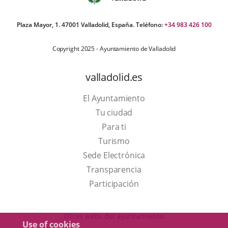
Plaza Mayor, 1. 47001 Valladolid, España. Teléfono:
+34 983 426 100
Copyright 2025 - Ayuntamiento de Valladolid
valladolid.es
El Ayuntamiento
Tu ciudad
Para ti
This
Turismo
link
Link
Sede Electrónica
will
to
Transparencia
open
external
Participación
in
application.
a
Otras webs del ayuntamiento
Use of cookies
pop-