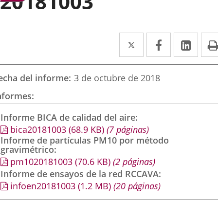
20181003
Twitter
Enlace
Facebook
Enlace
Link
Enla
a
a
a
una
una
una
echa del informe
3 de octubre de 2018
aplicación
aplicación
aplic
nformes
externa.
externa.
exte
Informe BICA de calidad del aire
bica20181003
(68.9
KB
)
(7 páginas)
Informe de partículas PM10 por método
gravimétrico
pm1020181003
(70.6
KB
)
(2 páginas)
Informe de ensayos de la red RCCAVA
infoen20181003
(1.2
MB
)
(20 páginas)