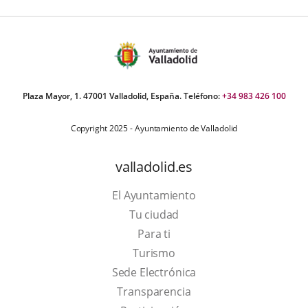
Plaza Mayor, 1. 47001 Valladolid, España. Teléfono:
+34 983 426 100
Copyright 2025 - Ayuntamiento de Valladolid
valladolid.es
El Ayuntamiento
Tu ciudad
Para ti
This
Turismo
link
Link
Sede Electrónica
will
to
Transparencia