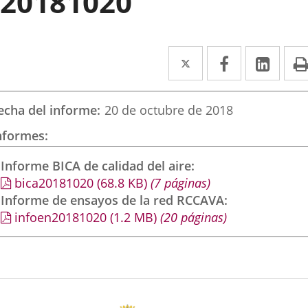
20181020
Twitter
Enlace
Facebook
Enlace
Link
Enla
a
a
a
una
una
una
echa del informe
20 de octubre de 2018
aplicación
aplicación
aplic
nformes
externa.
externa.
exte
Informe BICA de calidad del aire
bica20181020
(68.8
KB
)
(7 páginas)
Informe de ensayos de la red RCCAVA
infoen20181020
(1.2
MB
)
(20 páginas)