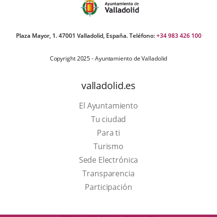
Plaza Mayor, 1. 47001 Valladolid, España. Teléfono:
+34 983 426 100
Copyright 2025 - Ayuntamiento de Valladolid
valladolid.es
El Ayuntamiento
Tu ciudad
Para ti
This
Turismo
link
Link
Sede Electrónica
will
to
Transparencia
open
external
Participación
in
application.
a