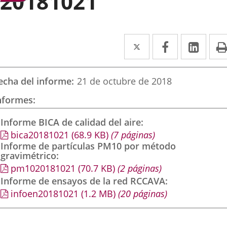
20181021
Twitter
Enlace
Facebook
Enlace
Link
Enla
a
a
a
una
una
una
echa del informe
21 de octubre de 2018
aplicación
aplicación
aplic
nformes
externa.
externa.
exte
Informe BICA de calidad del aire
bica20181021
(68.9
KB
)
(7 páginas)
Informe de partículas PM10 por método
gravimétrico
pm1020181021
(70.7
KB
)
(2 páginas)
Informe de ensayos de la red RCCAVA
infoen20181021
(1.2
MB
)
(20 páginas)