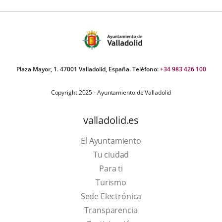
Plaza Mayor, 1. 47001 Valladolid, España. Teléfono:
+34 983 426 100
Copyright 2025 - Ayuntamiento de Valladolid
valladolid.es
El Ayuntamiento
Tu ciudad
Para ti
This
Turismo
link
Link
Sede Electrónica
will
to
Transparencia