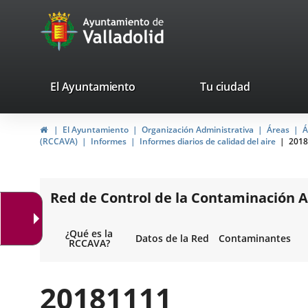
Portal
Jump to content
avaTop
Web
del
Ayuntamiento
valladolid.es
El Ayuntamiento
Tu ciudad
de
Home
El Ayuntamiento
Organización Administrativa
Áreas
Á
Valladolid
(RCCAVA)
Informes
Informes diarios de calidad del aire
2018
Red de Control de la Contaminación A
¿Qué es la
Datos de la Red
Contaminantes
RCCAVA?
20181111