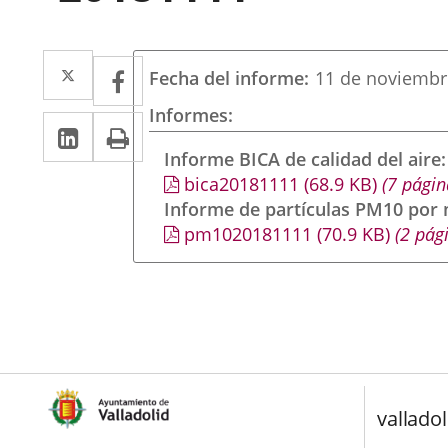
Twitter
Enlace
Facebook
Enlace
Fecha del informe
11 de noviembr
a
a
Informes
Linkedin
Enlace
Print
una
una
a
Informe BICA de calidad del aire
aplicación
aplicación
bica20181111
(68.9
KB
)
(7 págin
una
externa.
externa.
Informe de partículas PM10 por
aplicación
pm1020181111
(70.9
KB
)
(2 pág
externa.
valladol