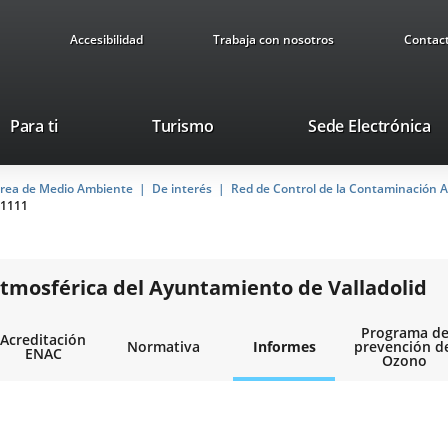
Accesibilidad
Trabaja con nosotros
Contac
This
Li
Para ti
Turismo
Sede Electrónica
link
to
will
ex
rea de Medio Ambiente
De interés
open
Red de Control de la Contaminación A
ap
1111
in
a
pop-
up
tmosférica del Ayuntamiento de Valladolid
window.
Programa d
Acreditación
Normativa
Informes
prevención d
ENAC
Ozono