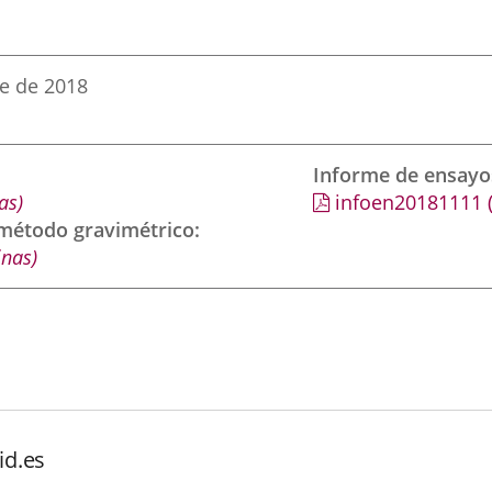
e de 2018
Informe de ensayo
as)
infoen20181111
 método gravimétrico
inas)
id.es