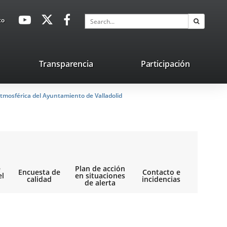
avaHeaderSocial
Link
Link
Link
Search
to
Search
to
to
to
external
external
external
application.
application.
application.
nk
Transparencia
Participación
ternal
tmosférica del Ayuntamiento de Valladolid
plication.
e
Plan de acción
Encuesta de
Contacto e
el
en situaciones
calidad
incidencias
de alerta