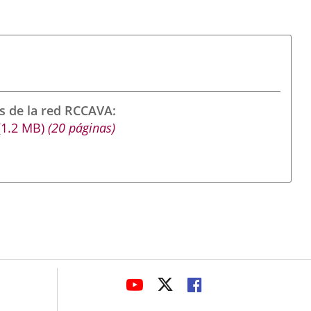
s de la red RCCAVA
(1.2
MB
)
(20 páginas)
avaHeaderSocial
LINK
LINK
LINK
TO
TO
TO