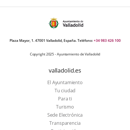
Plaza Mayor, 1. 47001 Valladolid, España. Teléfono:
+34 983 426 100
Copyright 2025 - Ayuntamiento de Valladolid
valladolid.es
El Ayuntamiento
Tu ciudad
Para ti
This
Turismo
link
Link
Sede Electrónica
will
to
Transparencia