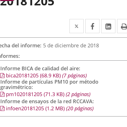
20181205
Twitter
Enlace
Facebook
Enlace
Link
Enla
a
a
a
una
una
una
echa del informe
5 de diciembre de 2018
aplicación
aplicación
aplic
nformes
externa.
externa.
exte
Informe BICA de calidad del aire
bica20181205
(68.9
KB
)
(7 páginas)
Informe de partículas PM10 por método
gravimétrico
pm1020181205
(71.3
KB
)
(2 páginas)
Informe de ensayos de la red RCCAVA
infoen20181205
(1.2
MB
)
(20 páginas)