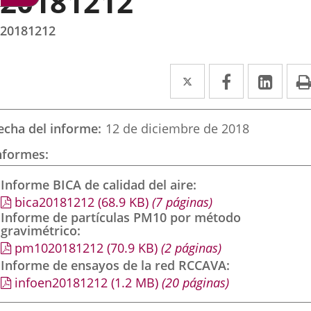
20181212
20181212
Twitter
Enlace
Facebook
Enlace
Link
Enla
a
a
a
una
una
una
echa del informe
12 de diciembre de 2018
aplicación
aplicación
aplic
nformes
externa.
externa.
exte
Informe BICA de calidad del aire
bica20181212
(68.9
KB
)
(7 páginas)
Informe de partículas PM10 por método
gravimétrico
pm1020181212
(70.9
KB
)
(2 páginas)
Informe de ensayos de la red RCCAVA
infoen20181212
(1.2
MB
)
(20 páginas)