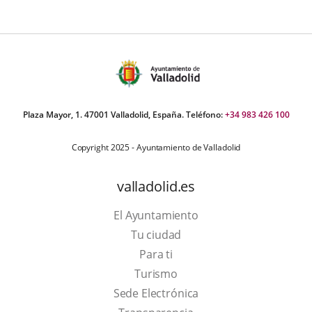
Plaza Mayor, 1. 47001 Valladolid, España. Teléfono:
+34 983 426 100
Copyright 2025 - Ayuntamiento de Valladolid
valladolid.es
El Ayuntamiento
Tu ciudad
Para ti
This
Turismo
link
Link
Sede Electrónica
will
to