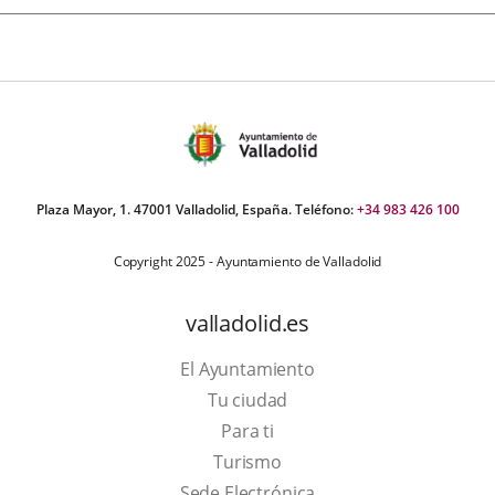
Plaza Mayor, 1. 47001 Valladolid, España. Teléfono:
+34 983 426 100
Copyright 2025 - Ayuntamiento de Valladolid
valladolid.es
El Ayuntamiento
Tu ciudad
Para ti
This
Turismo
link
Link
Sede Electrónica