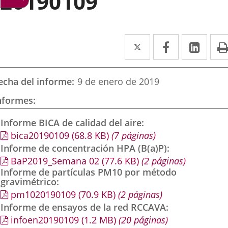
20190109
Twitter
Enlace
Facebook
Enlace
Link
Enla
a
a
a
una
una
una
echa del informe
9 de enero de 2019
aplicación
aplicación
aplic
nformes
externa.
externa.
exte
Informe BICA de calidad del aire
bica20190109
(68.8
KB
)
(7 páginas)
Informe de concentración HPA (B(a)P)
BaP2019_Semana 02
(77.6
KB
)
(2 páginas)
Informe de partículas PM10 por método
gravimétrico
pm1020190109
(70.9
KB
)
(2 páginas)
Informe de ensayos de la red RCCAVA
infoen20190109
(1.2
MB
)
(20 páginas)