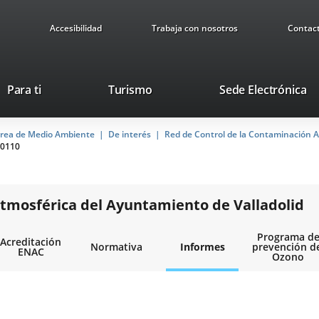
Accesibilidad
Trabaja con nosotros
Contac
This
Li
Para ti
Turismo
Sede Electrónica
link
to
will
ex
rea de Medio Ambiente
De interés
open
Red de Control de la Contaminación A
ap
0110
in
a
pop-
up
tmosférica del Ayuntamiento de Valladolid
window.
Programa d
Acreditación
Normativa
Informes
prevención d
ENAC
Ozono