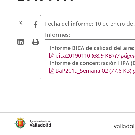
Twitter
Enlace
Facebook
Enlace
Fecha del informe
10 de enero de
a
a
Informes
Linkedin
Enlace
Print
una
una
a
Informe BICA de calidad del aire
aplicación
aplicación
bica20190110
(68.9
KB
)
(7 págin
una
externa.
externa.
Informe de concentración HPA (B
aplicación
BaP2019_Semana 02
(77.6
KB
)
(
externa.
valladol