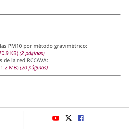
ulas PM10 por método gravimétrico
70.9
KB
)
(2 páginas)
s de la red RCCAVA
(1.2
MB
)
(20 páginas)
avaHeaderSocial
LINK
LINK
LINK
TO
TO
TO