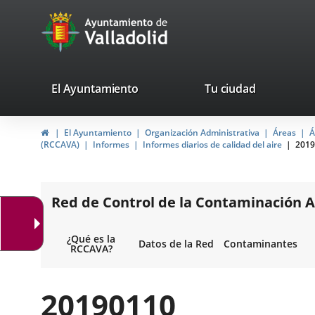
Portal
Jump to content
avaTop
Web
del
Ayuntamiento
valladolid.es
El Ayuntamiento
Tu ciudad
de
Home
El Ayuntamiento
Organización Administrativa
Áreas
Á
Valladolid
(RCCAVA)
Informes
Informes diarios de calidad del aire
2019
Red de Control de la Contaminación A
¿Qué es la
Datos de la Red
Contaminantes
RCCAVA?
20190110