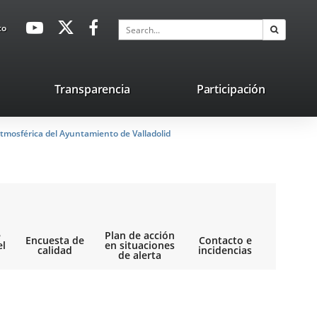
avaHeaderSocial
Link
Link
Link
Search
to
Search
to
to
to
external
external
external
application.
application.
application.
nk
Transparencia
Participación
ternal
tmosférica del Ayuntamiento de Valladolid
plication.
e
Plan de acción
Encuesta de
Contacto e
el
en situaciones
calidad
incidencias
de alerta