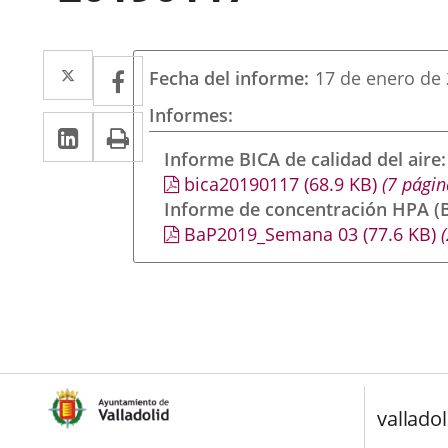
Twitter
Enlace
Facebook
Enlace
Fecha del informe
17 de enero de
a
a
Informes
Linkedin
Enlace
Print
una
una
a
Informe BICA de calidad del aire
aplicación
aplicación
bica20190117
(68.9
KB
)
(7 págin
una
externa.
externa.
Informe de concentración HPA (B
aplicación
BaP2019_Semana 03
(77.6
KB
)
(
externa.
valladol