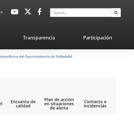
avaHeaderSocial
Link
Link
Link
Search
to
Search
to
to
to
external
external
external
application.
application.
application.
nk
Transparencia
Participación
ternal
tmosférica del Ayuntamiento de Valladolid
plication.
e
Plan de acción
Encuesta de
Contacto e
el
en situaciones
calidad
incidencias
de alerta