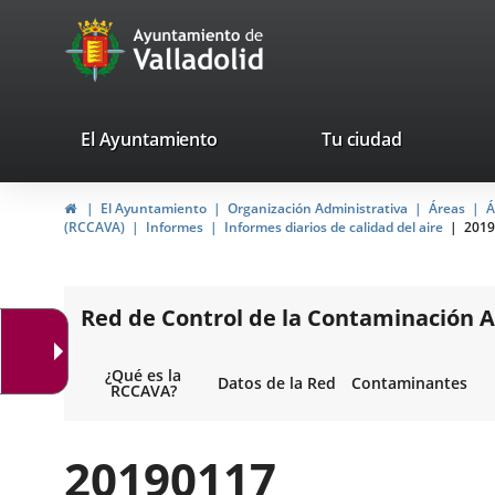
Portal
Jump to content
avaTop
Web
del
Ayuntamiento
valladolid.es
El Ayuntamiento
Tu ciudad
de
Home
El Ayuntamiento
Organización Administrativa
Áreas
Á
Valladolid
(RCCAVA)
Informes
Informes diarios de calidad del aire
2019
Red de Control de la Contaminación A
¿Qué es la
Datos de la Red
Contaminantes
RCCAVA?
20190117