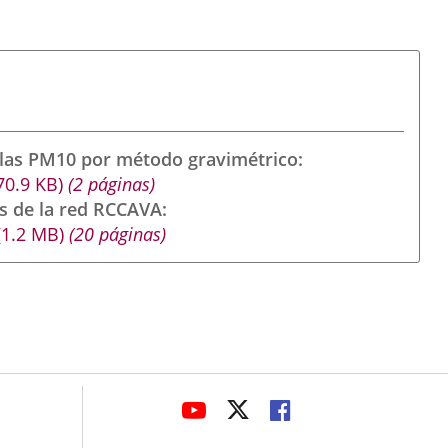
ulas PM10 por método gravimétrico
70.9
KB
)
(2 páginas)
s de la red RCCAVA
(1.2
MB
)
(20 páginas)
avaHeaderSocial
LINK
LINK
LINK
TO
TO
TO