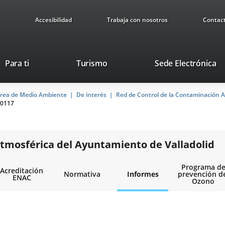
Accesibilidad
Trabaja con nosotros
Contac
This
Li
Para ti
Turismo
Sede Electrónica
link
to
will
ex
rea de Medio Ambiente
De interés
open
Red de Control de la Contaminación A
ap
0117
in
a
pop-
up
tmosférica del Ayuntamiento de Valladolid
window.
Programa d
Acreditación
Normativa
Informes
prevención d
ENAC
Ozono