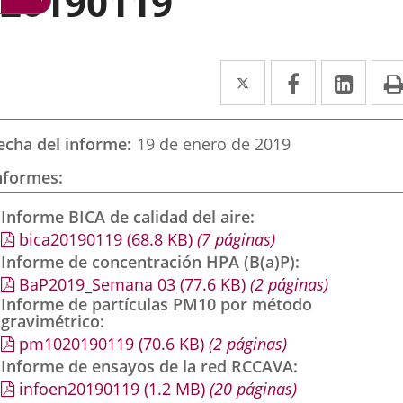
20190119
Twitter
Enlace
Facebook
Enlace
Link
Enla
a
a
a
una
una
una
echa del informe
19 de enero de 2019
aplicación
aplicación
aplic
nformes
externa.
externa.
exte
Informe BICA de calidad del aire
bica20190119
(68.8
KB
)
(7 páginas)
Informe de concentración HPA (B(a)P)
BaP2019_Semana 03
(77.6
KB
)
(2 páginas)
Informe de partículas PM10 por método
gravimétrico
pm1020190119
(70.6
KB
)
(2 páginas)
Informe de ensayos de la red RCCAVA
infoen20190119
(1.2
MB
)
(20 páginas)