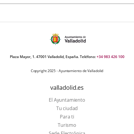
Plaza Mayor, 1. 47001 Valladolid, España. Teléfono:
+34 983 426 100
Copyright 2025 - Ayuntamiento de Valladolid
valladolid.es
El Ayuntamiento
Tu ciudad
Para ti
This
Turismo
link
Link
Sede Electrónica