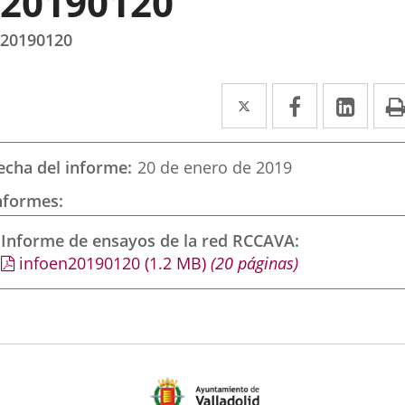
20190120
20190120
Twitter
Enlace
Facebook
Enlace
Link
Enla
a
a
a
una
una
una
echa del informe
20 de enero de 2019
aplicación
aplicación
aplic
nformes
externa.
externa.
exte
Informe de ensayos de la red RCCAVA
infoen20190120
(1.2
MB
)
(20 páginas)