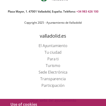
Plaza Mayor, 1. 47001 Valladolid, España. Teléfono:
+34 983 426 100
Copyright 2025 - Ayuntamiento de Valladolid
valladolid.es
El Ayuntamiento
Tu ciudad
Para ti
This
Turismo
link
Link
Sede Electrónica
will
to
Transparencia
open
external
Participación
in
application.
a
Otras webs del ayuntamiento
Use of cookies
pop-