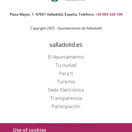
Plaza Mayor, 1. 47001 Valladolid, España. Teléfono:
+34 983 426 100
Copyright 2025 - Ayuntamiento de Valladolid
valladolid.es
El Ayuntamiento
Tu ciudad
Para ti
This
Turismo
link
Link
Sede Electrónica
will
to
Transparencia
open
external
Participación
in
application.
a
Otras webs del ayuntamiento
Use of cookies
pop-