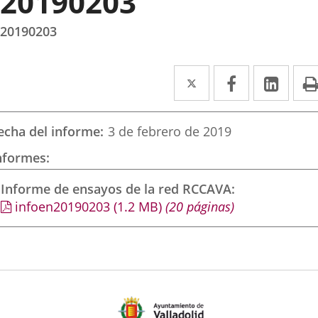
20190203
20190203
Twitter
Enlace
Facebook
Enlace
Link
Enla
a
a
a
una
una
una
echa del informe
3 de febrero de 2019
aplicación
aplicación
aplic
nformes
externa.
externa.
exte
Informe de ensayos de la red RCCAVA
infoen20190203
(1.2
MB
)
(20 páginas)