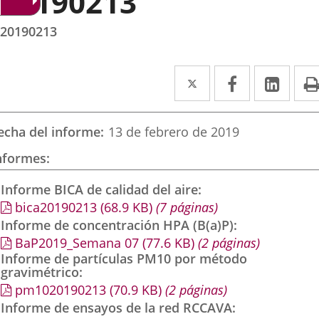
20190213
20190213
Twitter
Enlace
Facebook
Enlace
Link
Enla
a
a
a
una
una
una
echa del informe
13 de febrero de 2019
aplicación
aplicación
aplic
nformes
externa.
externa.
exte
Informe BICA de calidad del aire
bica20190213
(68.9
KB
)
(7 páginas)
Informe de concentración HPA (B(a)P)
BaP2019_Semana 07
(77.6
KB
)
(2 páginas)
Informe de partículas PM10 por método
gravimétrico
pm1020190213
(70.9
KB
)
(2 páginas)
Informe de ensayos de la red RCCAVA