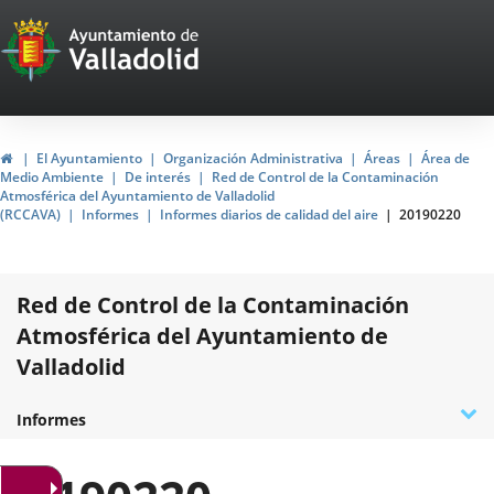
Portal
Jump to content
Web
del
Ayuntamiento
Home
El Ayuntamiento
Organización Administrativa
Áreas
Área de
Medio Ambiente
De interés
Red de Control de la Contaminación
de
Atmosférica del Ayuntamiento de Valladolid
(RCCAVA)
Informes
Informes diarios de calidad del aire
20190220
Valladolid
Red de Control de la Contaminación
Atmosférica del Ayuntamiento de
Valladolid
D
¿Qué es la RCCAVA?
Datos de la Red
Contaminantes
Acreditación ENAC
Normativa
Programa de prevención del Ozono
Encuesta de calidad
Plan de acción en situaciones de alerta
Contacto e incidencias
Informes
t