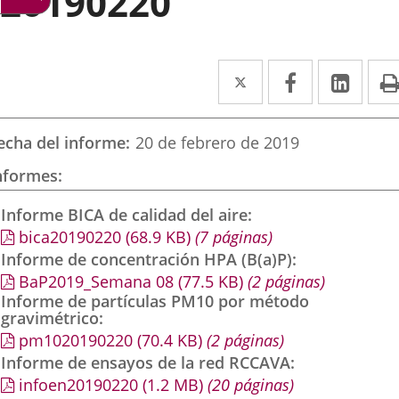
20190220
Twitter
Enlace
Facebook
Enlace
Link
Enla
a
a
a
una
una
una
echa del informe
20 de febrero de 2019
aplicación
aplicación
aplic
nformes
externa.
externa.
exte
Informe BICA de calidad del aire
bica20190220
(68.9
KB
)
(7 páginas)
Informe de concentración HPA (B(a)P)
BaP2019_Semana 08
(77.5
KB
)
(2 páginas)
Informe de partículas PM10 por método
gravimétrico
pm1020190220
(70.4
KB
)
(2 páginas)
Informe de ensayos de la red RCCAVA
infoen20190220
(1.2
MB
)
(20 páginas)