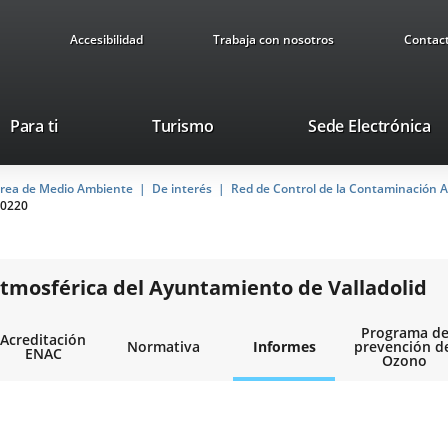
Accesibilidad
Trabaja con nosotros
Contac
This
Li
Para ti
Turismo
Sede Electrónica
link
to
will
ex
rea de Medio Ambiente
De interés
open
Red de Control de la Contaminación A
ap
0220
in
a
pop-
up
tmosférica del Ayuntamiento de Valladolid
window.
Programa d
Acreditación
Normativa
Informes
prevención d
ENAC
Ozono