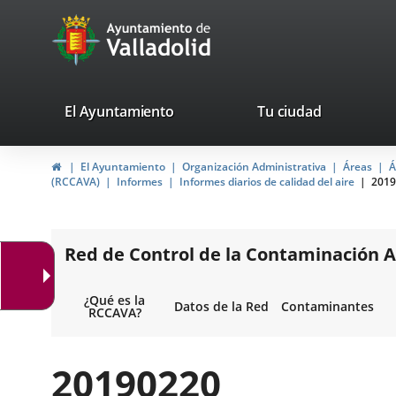
Portal
Jump to content
avaTop
Web
del
Ayuntamiento
valladolid.es
El Ayuntamiento
Tu ciudad
de
Home
El Ayuntamiento
Organización Administrativa
Áreas
Á
Valladolid
(RCCAVA)
Informes
Informes diarios de calidad del aire
2019
Red de Control de la Contaminación A
¿Qué es la
Datos de la Red
Contaminantes
RCCAVA?
20190220