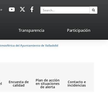
avaHeaderSocial
Link
Link
Link
Search
to
Search
to
to
to
external
external
external
application.
application.
application.
nk
Transparencia
Participación
ternal
tmosférica del Ayuntamiento de Valladolid
plication.
e
Plan de acción
Encuesta de
Contacto e
el
en situaciones
calidad
incidencias
de alerta