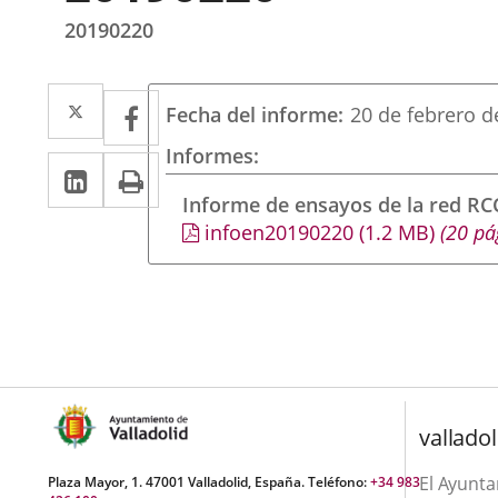
20190220
Twitter
Enlace
Facebook
Enlace
Fecha del informe
20 de febrero d
a
a
Informes
Linkedin
Enlace
Print
una
una
a
Informe de ensayos de la red R
aplicación
aplicación
infoen20190220
(1.2
MB
)
(20 pá
una
externa.
externa.
aplicación
externa.
valladol
El Ayunt
Plaza Mayor, 1. 47001 Valladolid, España. Teléfono:
+34 983